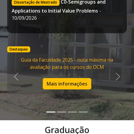
C0-Semigroups and
Dissertação de Mestrado
Applications to Initial Value Problems
-
10/09/2026
Destaques
Guia da Faculdade 2025 - nota máxima na
avaliação para os cursos do DCM
Anterior
Próxim
Mais informações
Graduação