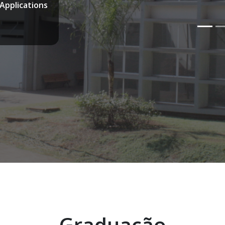
Applications
Anterior
Data:
Horá
Local:
Vid
Mais i
Graduação