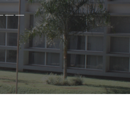
Próximo
05/08/2026
rio:
10:00
eoconferência
nformações