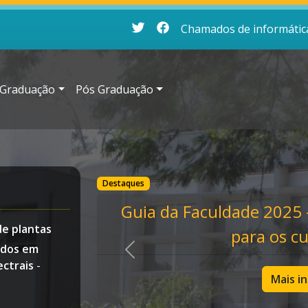
Chamados de informátic
Graduação
Pós Graduação
Destaques
Destaques
Complexidade LMC em c
Guia da Faculdade 2025 
e plantas
método de explicabili
para os c
ados em
ressonância m
ctrais
-
Mais i
Everton Antôni